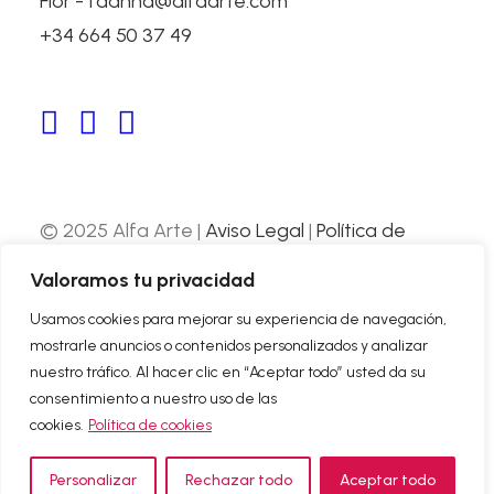
Flor - fdanna@alfaarte.com
+34 664 50 37 49
VICENTE ZARAGÜETA STATUE
Aquarium of San Sebastián, Spain
© 2025 Alfa Arte |
Aviso Legal
|
Política de
Privacidad
|
Política de Cookies
| Web
Valoramos tu privacidad
desarrollada por
Nube Comunicación
Usamos cookies para mejorar su experiencia de navegación,
mostrarle anuncios o contenidos personalizados y analizar
ABOUT US
nuestro tráfico. Al hacer clic en “Aceptar todo” usted da su
CONTACT
consentimiento a nuestro uso de las
cookies.
Política de cookies
Personalizar
Rechazar todo
Aceptar todo