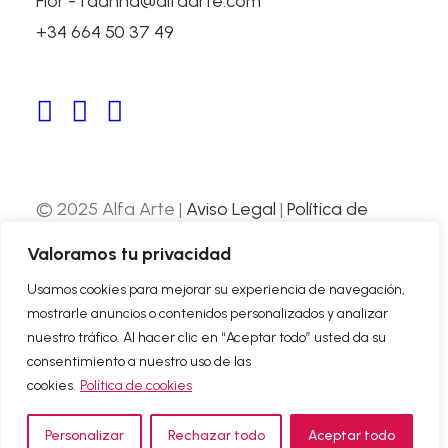
Flor - fdanna@alfaarte.com
+34 664 50 37 49
ARCO ART FAIR
Madrid, Spain
© 2025 Alfa Arte |
Aviso Legal
|
Política de
Privacidad
|
Política de Cookies
| Web
Valoramos tu privacidad
desarrollada por
Nube Comunicación
Usamos cookies para mejorar su experiencia de navegación,
mostrarle anuncios o contenidos personalizados y analizar
ABOUT US
nuestro tráfico. Al hacer clic en “Aceptar todo” usted da su
CONTACT
consentimiento a nuestro uso de las
cookies.
Política de cookies
Personalizar
Rechazar todo
Aceptar todo