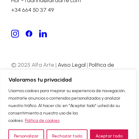
Flor - fdanna@alfaarte.com
+34 664 50 37 49
A LA DERIVA
Salvatierra, Spain
© 2025 Alfa Arte |
Aviso Legal
|
Política de
Privacidad
|
Política de Cookies
| Web
Valoramos tu privacidad
desarrollada por
Nube Comunicación
Usamos cookies para mejorar su experiencia de navegación,
mostrarle anuncios o contenidos personalizados y analizar
ABOUT US
nuestro tráfico. Al hacer clic en “Aceptar todo” usted da su
CONTACT
consentimiento a nuestro uso de las
cookies.
Política de cookies
Personalizar
Rechazar todo
Aceptar todo