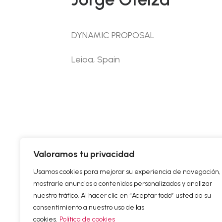
DYNAMIC PROPOSAL
Leioa, Spain
Valoramos tu privacidad
Usamos cookies para mejorar su experiencia de navegación,
mostrarle anuncios o contenidos personalizados y analizar
nuestro tráfico. Al hacer clic en “Aceptar todo” usted da su
consentimiento a nuestro uso de las
© 2025 Alfa Arte |
Legal Notice
|
Cookie Policy
|
cookies.
Política de cookies