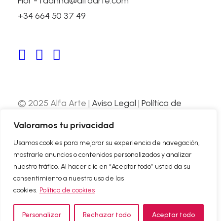
Flor - fdanna@alfaarte.com
+34 664 50 37 49
LA TERCERA PUERTA
Parliament of Navarre, Spain
© 2025 Alfa Arte |
Aviso Legal
|
Política de
Privacidad
|
Política de Cookies
| Web
Valoramos tu privacidad
desarrollada por
Nube Comunicación
Usamos cookies para mejorar su experiencia de navegación,
mostrarle anuncios o contenidos personalizados y analizar
ABOUT US
nuestro tráfico. Al hacer clic en “Aceptar todo” usted da su
CONTACT
consentimiento a nuestro uso de las
cookies.
Política de cookies
Personalizar
Rechazar todo
Aceptar todo