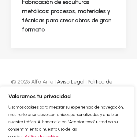
Fabricación de esculturas
metálicas: procesos, materiales y
técnicas para crear obras de gran
formato
© 2025 Alfa Arte |
Aviso Legal
|
Política de
Privacidad
|
Política de Cookies
| Web
Valoramos tu privacidad
desarrollada por
Nube Comunicación
Usamos cookies para mejorar su experiencia de navegación,
mostrarle anuncios o contenidos personalizados y analizar
SOBRE NOSOTROS
nuestro tráfico. Al hacer clic en “Aceptar todo” usted da su
CONTACTO
consentimiento a nuestro uso de las
cookies.
Política de cookies