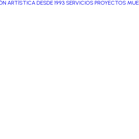
IÓN ARTÍSTICA DESDE 1993
SERVICIOS
PROYECTOS
MUE
ransformar una idea en una obra de arte 
 para una plaza pública,…