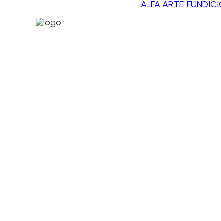
ALFA ARTE: FUNDIC
Esculturas personalizadas: cómo t
Toda escultura comienza con una idea. Ya sea
by admin