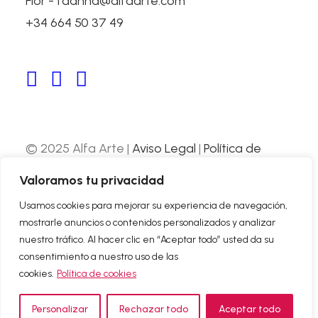
Flor - fdanna@alfaarte.com
+34 664 50 37 49
GALERÍA BELMONTE, ARCO
Madrid, España
© 2025 Alfa Arte |
Aviso Legal
|
Política de
Privacidad
|
Política de Cookies
| Web
Valoramos tu privacidad
desarrollada por
Nube Comunicación
Usamos cookies para mejorar su experiencia de navegación,
mostrarle anuncios o contenidos personalizados y analizar
SOBRE NOSOTROS
nuestro tráfico. Al hacer clic en “Aceptar todo” usted da su
CONTACTO
consentimiento a nuestro uso de las
cookies.
Política de cookies
Personalizar
Rechazar todo
Aceptar todo