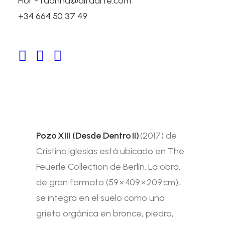
Flor - fdanna@alfaarte.com
+34 664 50 37 49
POZO XIII (DESDE DENTRO II)
The Feuerle Collection, Berlin,
Alemania
Pozo XIII (Desde Dentro II)
(2017) de
Cristina Iglesias está ubicado en The
Feuerle Collection de Berlín. La obra,
de gran formato (59 × 409 × 209 cm),
se integra en el suelo como una
grieta orgánica en bronce, piedra,