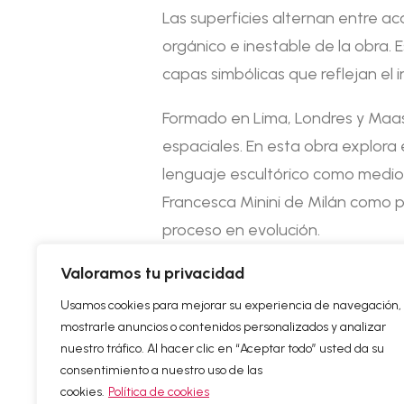
Las superficies alternan entre a
orgánico e inestable de la obra.
capas simbólicas que reflejan el i
Formado en Lima, Londres y Maastr
espaciales. En esta obra explora e
lenguaje escultórico como medio d
Francesca Minini de Milán como pa
proceso en evolución.
Valoramos tu privacidad
Usamos cookies para mejorar su experiencia de navegación,
mostrarle anuncios o contenidos personalizados y analizar
nuestro tráfico. Al hacer clic en “Aceptar todo” usted da su
consentimiento a nuestro uso de las
© 2025 Alfa Arte |
Aviso Legal
|
Política de Priv
cookies.
Política de cookies