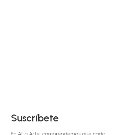
Nombre
Nombre
Email
Email
Teléfono
Teléfono
SUSCRIBIRSE
Suscríbete
En Alfa Arte, comprendemos que cada