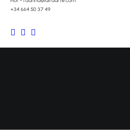
Flor - fdanna@alfaarte.com
+34 664 50 37 49