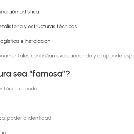
undición artística
talistería y estructuras técnicas
Logística e instalación
 monumentales continúan evolucionando y ocupando espa
ura sea “famosa”?
istórica cuando:
a, poder o identidad
cio