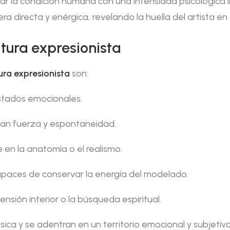
ejar la condición humana con una intensidad psicológica 
 directa y enérgica, revelando la huella del artista en
ltura expresionista
ura expresionista
son:
estados emocionales.
jan fuerza y espontaneidad.
 en la anatomía o el realismo.
capaces de conservar la energía del modelado.
tensión interior o la búsqueda espiritual.
lásica y se adentran en un territorio emocional y subjeti