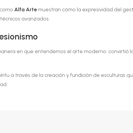
s como
Alfa Arte
muestran cómo la expresividad del gest
s técnicos avanzados.
resionismo
anera en que entendemos el arte moderno: convirtió la
ritu a través de la creación y fundición de esculturas q
dad.