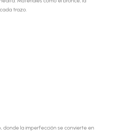
inédita. Materiales como el bronce, la
 cada trazo.
vo, donde la imperfección se convierte en