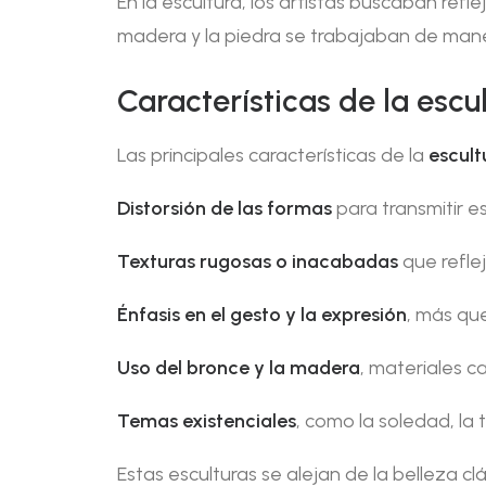
En la escultura, los artistas buscaban refl
madera y la piedra se trabajaban de manera
Características de la escu
Las principales características de la
escult
Distorsión de las formas
para transmitir 
Texturas rugosas o inacabadas
que refle
Énfasis en el gesto y la expresión
, más que
Uso del bronce y la madera
, materiales 
Temas existenciales
, como la soledad, la 
Estas esculturas se alejan de la belleza c